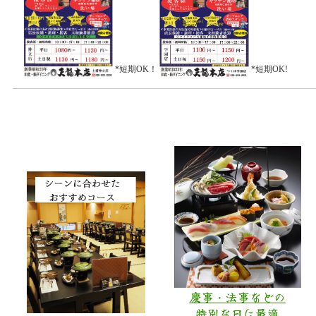
*短期OK！
*短
慶事・法事などの
特別な日に最適