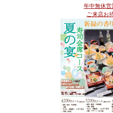
年中無休
営
ご来店お