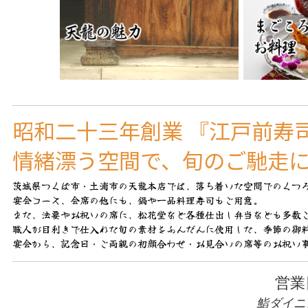
昭和二十三年創業 『江戸前寿
情緒漂う空間で、旬のご馳走
茨城県つくば市・土浦市の天龍本店では、落ち着いた空間でのくつ
宴会コース、会席の他にも、鍋や一品料理寿司もご用意。
また、法要やお祝いの席に、松花堂など各種仕出し弁当なども多数
職人が目利きで仕入れた旬の素材をふんだんに使用した、
季節の御
宴会から、記念日・ご両親の初顔合わせ・お見合いの席等のお祝い
営業
鮨ダイニ