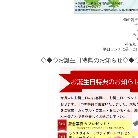
旬の贅沢
平
あ
茶碗蒸
平日ランチに是非ご
◇◆◇お誕生日特典のお知らせ◇◆