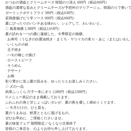
かつおの酒盗とクリームチーズ 韓国のり添え 600円（税込660円）
酒盗の濃厚な旨みとクリームチーズが予想外のマリアージュ。韓国のりで巻い
ガーリックポテトフライ 580円（税込638円）
若鶏唐揚げピリ辛ソース 600円（税込660円）
夏にぴったりのパンチある味わい。シェアして、わいわいと。
◇ 風香御膳 2,380円（税込2,618円）
夏の訪れを一つの膳に凝縮した、今季限定の御膳。
· お寿司（うなぎの白醤油焼き・まぐろ・ヤリイカの炙り・あじ（またはいわし
· いくらの小鉢
· 玉子焼き
· ハモの梅じそ揚げ
· ローストビーフ
· そうめん
· デザート
· お椀
彩り豊かに並ぶ夏の旨みを、ゆったりとお楽しみください。
◇ 〆の一品
肉厚ふっくら 穴子一本にぎり 2,080円（税込2288円）
※メニュー表記のまま掲載しております。
ふわふわの身と甘じょっぱいタレが、夏の夜を優しく締めくくります。
― 今月だけの、ひと皿を。
夏のうまみは、鮮度とともに逃げるもの。
ぜひお早めに、ご堪能くださいませ。
夏の味覚フェア 期間限定／なくなり次第終了
皆様のご来店を、心よりお待ち申し上げております。